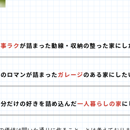
家事ラク
が詰まった動線・収納の
整った家にし
男のロマンが詰まった
ガレージ
のある家にした
自分だけの好きを詰め込んだ
一人暮らしの家
に
の価値は聞いた通りに作ること、
とは考えており