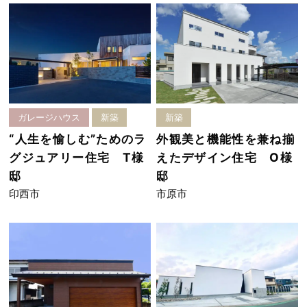
ガレージハウス
新築
新築
“人生を愉しむ”ためのラ
外観美と機能性を兼ね揃
グジュアリー住宅 T様
えたデザイン住宅 O様
邸
邸
印西市
市原市