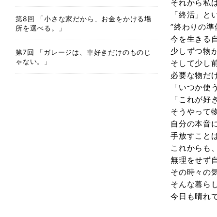
それから私
「終活」と
第8回 「小さな家だから、お金をかける場
”終わりの準
所を選べる。」
今を生きる
少しずつ物
第7回 「ガレージは、車好きだけのものじ
ゃない。」
そして少し
必要な物だ
「いつか使
「これが好
そうやって
自分の本音
手放すこと
これからも
無理をせず
その時々の
そんな暮ら
今日も晴れ