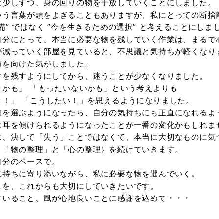
は少しずつ、身の回りの物を手放していくことにしました。
いう言葉が頭をよぎることもありますが、私にとっての断捨
備” ではなく ”今を生きるための選択” と考えることにしま
自分にとって、本当に必要な物を残していく作業は、まるで
が減っていく部屋を見ていると、不思議と気持ちが軽くなり
前を向けた気がしました。
けを残すようにしてから、迷うことが少なくなりました。
うかも」 「もったいないかも」という考えよりも
き！」 「こうしたい！」を思えるようになりました。
物を選ぶようになったら、自分の気持ちにも正直になれるよ
に耳を傾けられるようになったことが一番の変化かもしれま
は、決して「失う」ことではなくて、本当に大切なものに気
、「物の整理」と「心の整理｝を続けていきます。
自分のペースで。
気持ちに寄り添いながら、私に必要な物を選んでいく。
しを、これからも大切にしていきたいです。
ていること、風が心地良いことに感謝を込めて・・・