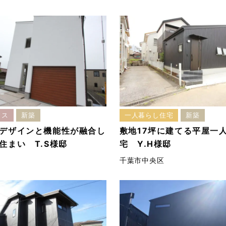
ウス
新築
一人暮らし住宅
新築
デザインと機能性が融合し
敷地17坪に建てる平屋一
住まい T.S様邸
宅 Y.H様邸
千葉市中央区