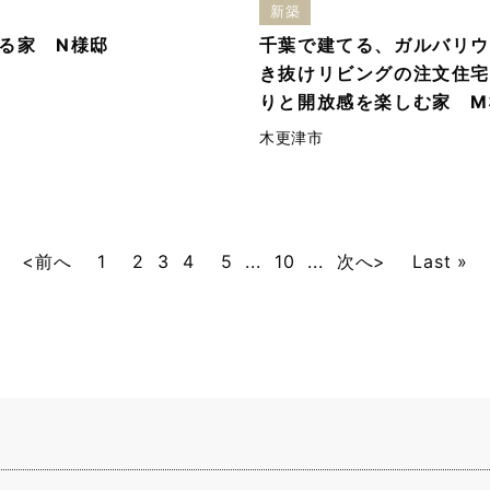
新築
る家 N様邸
千葉で建てる、ガルバリウ
き抜けリビングの注文住宅
りと開放感を楽しむ家 M
木更津市
<前へ
1
2
3
4
5
...
10
...
次へ>
Last »